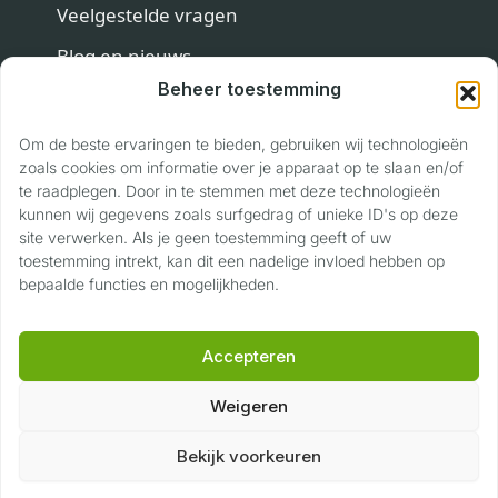
Veelgestelde vragen
Blog en nieuws
Beheer toestemming
Contact
Om de beste ervaringen te bieden, gebruiken wij technologieën
Contact
zoals cookies om informatie over je apparaat op te slaan en/of
te raadplegen. Door in te stemmen met deze technologieën
Privaslaan 118
kunnen wij gegevens zoals surfgedrag of unieke ID's op deze
site verwerken. Als je geen toestemming geeft of uw
6904 LJ Zevenaar
toestemming intrekt, kan dit een nadelige invloed hebben op
06 17 22 89 40
bepaalde functies en mogelijkheden.
info@voertuigwaardering.nl
Accepteren
Weigeren
©
2026
Voertuig Waardering
|
Privacyverklaring
|
Algemene voorwaarden
Bekijk voorkeuren
G
o
o
g
l
e
★★★★★
5,0