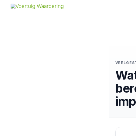
Ga
naar
de
inhoud
VEELGES
Wat
ber
imp