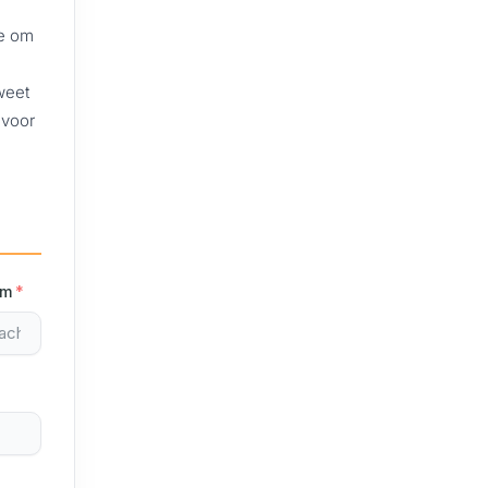
se om
weet
 voor
am