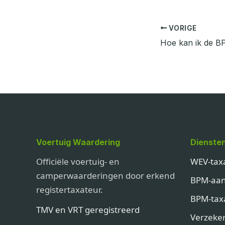
VORIGE
Voertuig Waardering
Dienste
Officiële voertuig- en
WEV-tax
camperwaarderingen door erkend
BPM-aan
registertaxateur.
BPM-tax
TMV en VRT geregistreerd
Verzeker