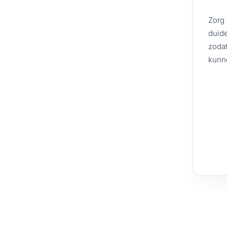
Zorg 
duide
zodat
kunne