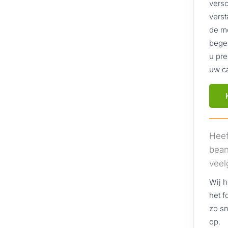
versc
verst
de m
begel
u pre
uw ca
Heef
bean
veel
Wij h
het f
zo sn
op.