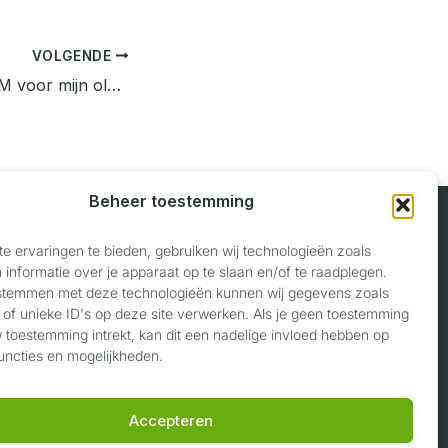
VOLGENDE
Hoe kan ik de BPM voor mijn oldtimer berekenen?
Beheer toestemming
e ervaringen te bieden, gebruiken wij technologieën zoals
informatie over je apparaat op te slaan en/of te raadplegen.
Contact
 stemmen met deze technologieën kunnen wij gegevens zoals
 of unieke ID's op deze site verwerken. Als je geen toestemming
Privaslaan 118
w toestemming intrekt, kan dit een nadelige invloed hebben op
6904 LJ Zevenaar
uncties en mogelijkheden.
06 17 22 89 40
Accepteren
info@voertuigwaardering.nl