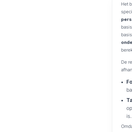
Het b
speci
pers
basis
basi
onde
berek
De r
afhan
Fo
ba
Ta
op
is.
Omda