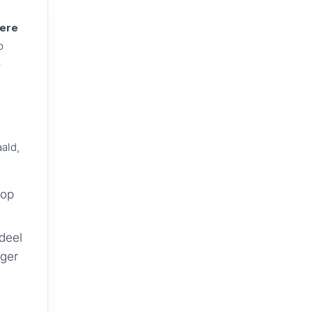
dere
p
p
ald,
 op
deel
ger