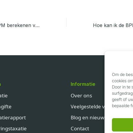
Hoe kan ik de BPM berekenen voor mijn geïmporteerde auto?
Om de best
cookies om 
n
Informatie
Door in te
surfgedrag
atie
Over ons
geeft of u
gifte
Veelgestelde vragen
bepaalde f
atierapport
Blog en nieuws
ingstaxatie
Contact