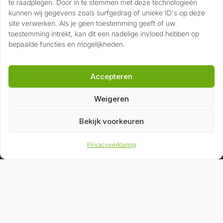
door erkend registertaxateur.
te raadplegen. Door in te stemmen met deze technologieën
kunnen wij gegevens zoals surfgedrag of unieke ID's op deze
TMV en VRT geregistreerd
site verwerken. Als je geen toestemming geeft of uw
toestemming intrekt, kan dit een nadelige invloed hebben op
Landelijke dekking
bepaalde functies en mogelijkheden.
Diensten
Accepteren
WEV-taxatie
Weigeren
BPM-aangifte
Bekijk voorkeuren
BPM-taxatierapport
Verzekeringstaxatie
Privacyverklaring
Informatie
Over ons
Veelgestelde vragen