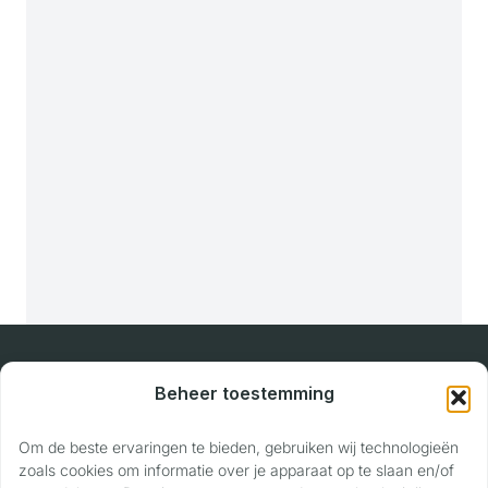
Beheer toestemming
Voertuig Waardering
Om de beste ervaringen te bieden, gebruiken wij technologieën
Officiële voertuig- en camperwaarderingen
zoals cookies om informatie over je apparaat op te slaan en/of