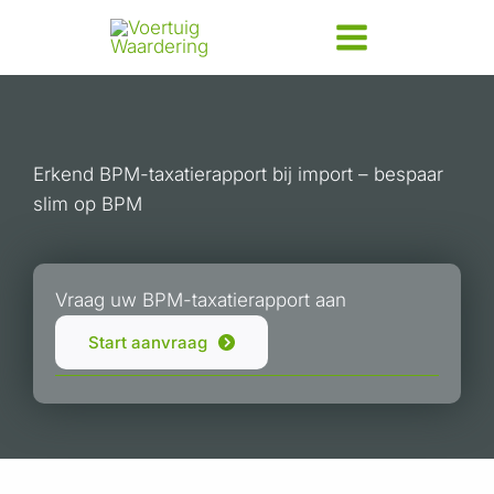
Ga
naar
de
inhoud
Erkend BPM-taxatierapport bij import – bespaar
slim op BPM
Vraag uw BPM-taxatierapport aan
Start aanvraag