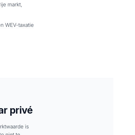
ije markt,
en WEV-taxatie
r privé
arktwaarde is
o niet te