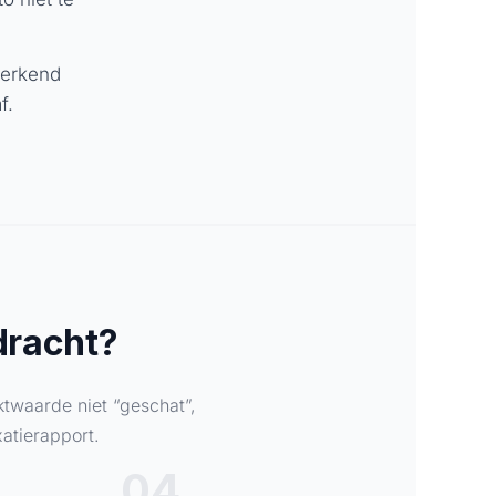
 erkend
f.
dracht?
twaarde niet “geschat”,
atierapport.
04