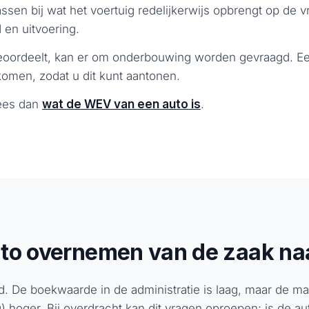
passen bij wat het voertuig redelijkerwijs opbrengt op de vr
 en uitvoering.
beoordeelt, kan er om onderbouwing worden gevraagd. E
komen, zodat u dit kunt aantonen.
Lees dan
wat de WEV van een auto is
.
uto overnemen van de zaak naa
 oud. De boekwaarde in de administratie is laag, maar de m
 hoger. Bij overdracht kan dit vragen oproepen: is de aut