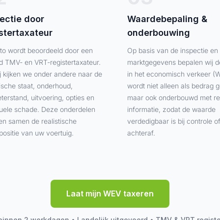
ectie door
Waardebepaling &
stertaxateur
onderbouwing
to wordt beoordeeld door een
Op basis van de inspectie en
d TMV- en VRT-registertaxateur.
marktgegevens bepalen wij 
ij kijken we onder andere naar de
in het economisch verkeer (W
ische staat, onderhoud,
wordt niet alleen als bedrag
terstand, uitvoering, opties en
maar ook onderbouwd met re
uele schade. Deze onderdelen
informatie, zodat de waarde
en samen de realistische
verdedigbaar is bij controle o
positie van uw voertuig.
achteraf.
Laat mijn WEV taxeren
binnen 2 werkdagen • Landelijk uitgevoerd • TMV & VRT registe