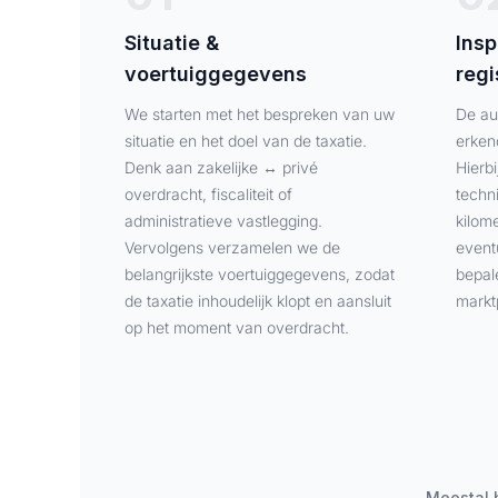
Situatie &
Insp
voertuiggegevens
regi
We starten met het bespreken van uw
De au
situatie en het doel van de taxatie.
erken
Denk aan zakelijke ↔ privé
Hierb
overdracht, fiscaliteit of
techn
administratieve vastlegging.
kilome
Vervolgens verzamelen we de
event
belangrijkste voertuiggegevens, zodat
bepal
de taxatie inhoudelijk klopt en aansluit
markt
op het moment van overdracht.
Meestal 