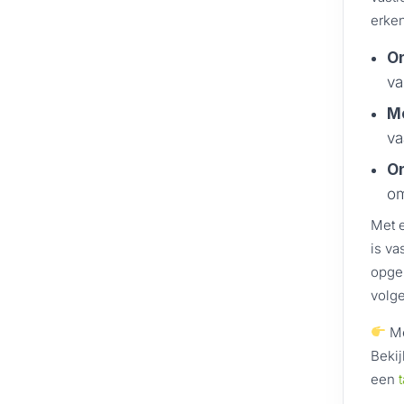
erken
O
va
Mo
va
On
om
Met 
is va
opge
volge
Me
Bekij
een