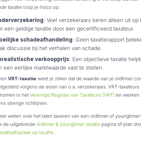
de taxatie loop je risico op:
nderverzekering
: Veel verzekeraars keren alleen uit op 
n een geldige taxatie door een gecertificeerd taxateur.
eilijke schadeafhandeling
: Geen taxatierapport betek
ak discussie bij het verhalen van schade.
realistische verkoopprijs
: Een objectieve taxatie helpt
 een eerlijke marktwaarde vast te stellen.
een
VRT-taxatie
weet je zeker dat de waarde van je oldtimer cor
stgesteld volgens de eisen van o.a. verzekeraars. VRT-taxateurs 
nomen in het
Verenigd Register van Taxateurs (VRT)
en werken
ns strenge richtlijnen.
er weten over het laten taxeren van een oldtimer of youngtimer
k de uitgebreide
oldtimer & youngtimer taxatie
pagina of plan dir
taxatieafspraak op locatie
.