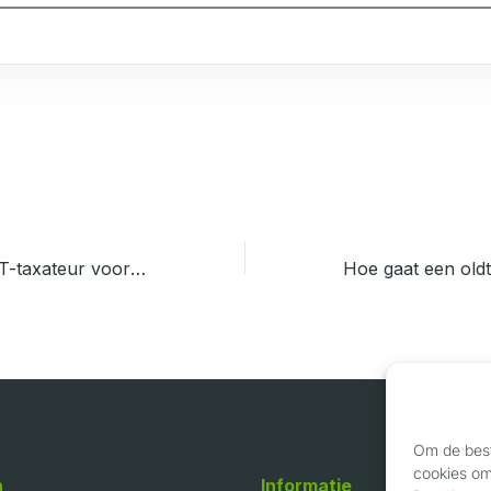
Wat doet een VRT-taxateur voor oldtimers?
Om de best
cookies om 
n
Informatie