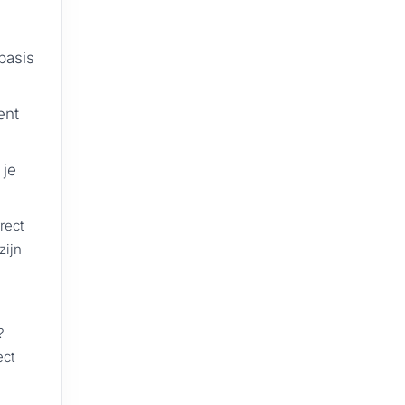
basis
ent
 je
rect
zijn
?
ect