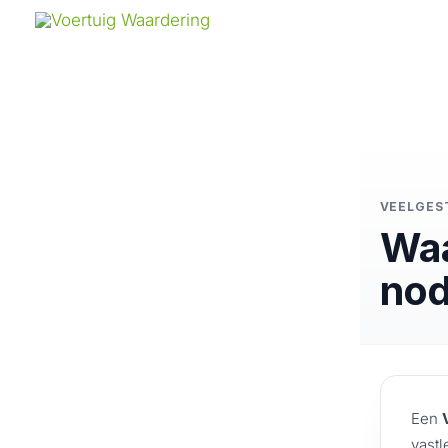
Ga
naar
de
inhoud
VEELGES
Waa
nod
Een
vastl