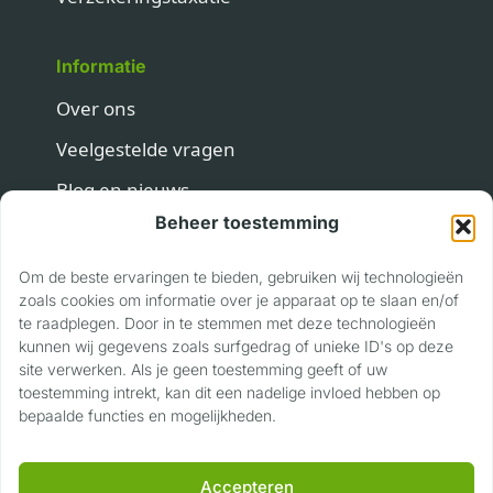
Informatie
Over ons
Veelgestelde vragen
Blog en nieuws
Beheer toestemming
Contact
Om de beste ervaringen te bieden, gebruiken wij technologieën
Contact
zoals cookies om informatie over je apparaat op te slaan en/of
te raadplegen. Door in te stemmen met deze technologieën
Privaslaan 118
kunnen wij gegevens zoals surfgedrag of unieke ID's op deze
site verwerken. Als je geen toestemming geeft of uw
6904 LJ Zevenaar
toestemming intrekt, kan dit een nadelige invloed hebben op
06 17 22 89 40
bepaalde functies en mogelijkheden.
info@voertuigwaardering.nl
Accepteren