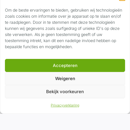
Om de beste ervaringen te bieden, gebruiken wij technologieën
Contact
zoals cookies om informatie over je apparaat op te slaan en/of
te raadplegen. Door in te stemmen met deze technologieën
Privaslaan 118
kunnen wij gegevens zoals surfgedrag of unieke ID's op deze
site verwerken. Als je geen toestemming geeft of uw
6904 LJ Zevenaar
toestemming intrekt, kan dit een nadelige invloed hebben op
06 17 22 89 40
bepaalde functies en mogelijkheden.
info@voertuigwaardering.nl
Accepteren
Weigeren
©
2026
Voertuig Waardering
|
Privacyverklaring
|
Algemene voorwaarden
Bekijk voorkeuren
G
o
o
g
l
e
★★★★★
5,0
Privacyverklaring
Mail
Bel
App