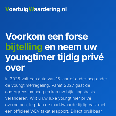
Ga
V
oertuig
W
aardering
.
nl
naar
de
inhoud
Voorkom een forse
bijtelling
en neem uw
youngtimer tijdig privé
over
In 2026 valt een auto van 16 jaar of ouder nog onder
de youngtimerregeling. Vanaf 2027 gaat de
ondergrens omhoog en kan uw bijtellingsbasis
veranderen. Wilt u uw luxe youngtimer privé
overnemen, leg dan de marktwaarde tijdig vast met
een officieel WEV taxatierapport. Direct bruikbaar