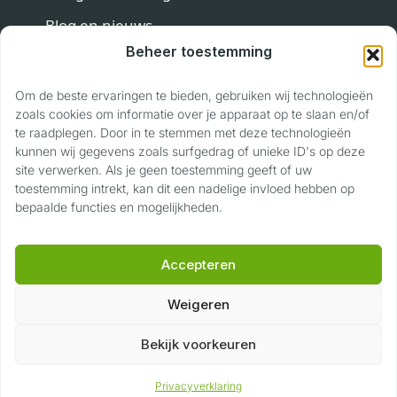
Blog en nieuws
Beheer toestemming
Contact
Om de beste ervaringen te bieden, gebruiken wij technologieën
Contact
zoals cookies om informatie over je apparaat op te slaan en/of
te raadplegen. Door in te stemmen met deze technologieën
Privaslaan 118
kunnen wij gegevens zoals surfgedrag of unieke ID's op deze
site verwerken. Als je geen toestemming geeft of uw
6904 LJ Zevenaar
toestemming intrekt, kan dit een nadelige invloed hebben op
06 17 22 89 40
bepaalde functies en mogelijkheden.
info@voertuigwaardering.nl
Accepteren
Weigeren
©
2026
Voertuig Waardering
|
Privacyverklaring
|
Algemene voorwaarden
Bekijk voorkeuren
G
o
o
g
l
e
★★★★★
5,0
Privacyverklaring