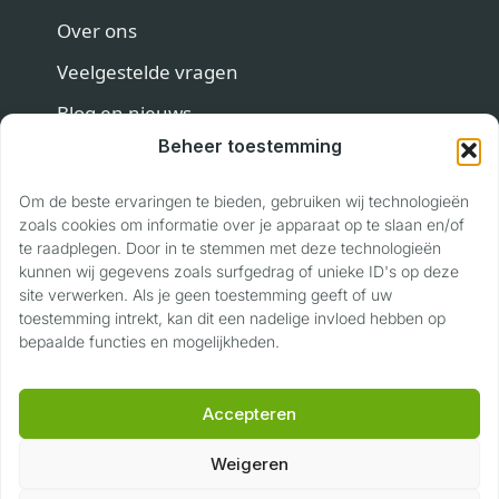
Over ons
Veelgestelde vragen
Blog en nieuws
Beheer toestemming
Contact
Om de beste ervaringen te bieden, gebruiken wij technologieën
Contact
zoals cookies om informatie over je apparaat op te slaan en/of
te raadplegen. Door in te stemmen met deze technologieën
Privaslaan 118
kunnen wij gegevens zoals surfgedrag of unieke ID's op deze
site verwerken. Als je geen toestemming geeft of uw
6904 LJ Zevenaar
toestemming intrekt, kan dit een nadelige invloed hebben op
06 17 22 89 40
bepaalde functies en mogelijkheden.
info@voertuigwaardering.nl
Accepteren
Weigeren
©
2026
Voertuig Waardering
|
Privacyverklaring
|
Algemene voorwaarden