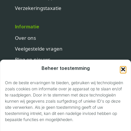
Verzekeringstaxatie
Informatie
Over ons
Veelgestelde vragen
Blog en nieuws
Beheer toestemming
Contact
Om de beste ervaringen te bieden, gebruiken wij technologieën
Contact
zoals cookies om informatie over je apparaat op te slaan en/of
te raadplegen. Door in te stemmen met deze technologieën
Privaslaan 118
kunnen wij gegevens zoals surfgedrag of unieke ID's op deze
site verwerken. Als je geen toestemming geeft of uw
6904 LJ Zevenaar
toestemming intrekt, kan dit een nadelige invloed hebben op
06 17 22 89 40
bepaalde functies en mogelijkheden.
info@voertuigwaardering.nl