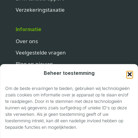
Verzekeringstaxatie
Informatie
Over ons
Veelgestelde vragen
Blog en nieuws
Beheer toestemming
Contact
Om de beste ervaringen te bieden, gebruiken wij technologieën
Contact
zoals cookies om informatie over je apparaat op te slaan en/of
te raadplegen. Door in te stemmen met deze technologieën
Privaslaan 118
kunnen wij gegevens zoals surfgedrag of unieke ID's op deze
site verwerken. Als je geen toestemming geeft of uw
6904 LJ Zevenaar
toestemming intrekt, kan dit een nadelige invloed hebben op
06 17 22 89 40
bepaalde functies en mogelijkheden.