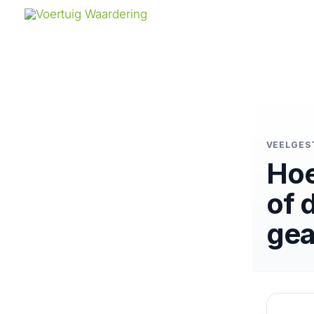
Ga
naar
de
inhoud
VEELGES
Hoe
of 
gea