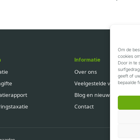
Om de best
cookies om 
n
Informatie
Door in te
surfgedrag
atie
Over ons
geeft of u
gifte
Veelgestelde vragen
bepaalde f
atierapport
Blog en nieuws
ingstaxatie
Contact
waarden