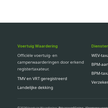
Voertuig Waardering
Dienste
Officiële voertuig- en
WEV-tax
camperwaarderingen door erkend
BPM-aan
registertaxateur.
BPM-tax
TMV en VRT geregistreerd
Verzeker
Landelijke dekking
©
2026
Voertuig Waardering
|
Privacyverklaring
|
Algemene voor