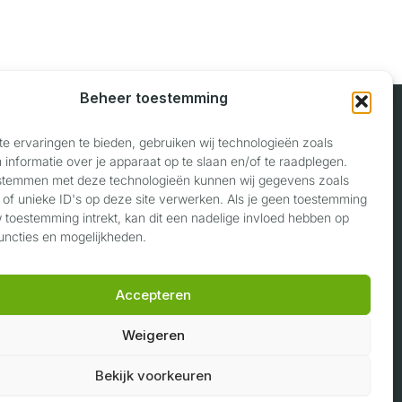
Beheer toestemming
e ervaringen te bieden, gebruiken wij technologieën zoals
informatie over je apparaat op te slaan en/of te raadplegen.
Contact
 stemmen met deze technologieën kunnen wij gegevens zoals
 of unieke ID's op deze site verwerken. Als je geen toestemming
Privaslaan 118
w toestemming intrekt, kan dit een nadelige invloed hebben op
6904 LJ Zevenaar
uncties en mogelijkheden.
06 17 22 89 40
Accepteren
info@voertuigwaardering.nl
Weigeren
Bekijk voorkeuren
G
o
o
g
l
e
★★★★★
5,0