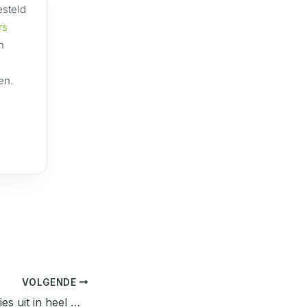
esteld
rs
n
en.
VOLGENDE
Voeren jullie taxaties uit in heel Nederland?