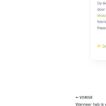
De Be
door 
Moto
foto’
Rapp
On
VORIGE