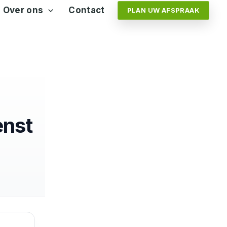
Over ons
Contact
PLAN UW AFSPRAAK
enst