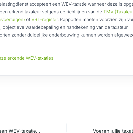
lastingdienst accepteert een WEV-taxatie wanneer deze is opg
een erkend taxateur volgens de richtlijnen van de
TMV (Taxateu
rvoertuigen)
of
VRT-register
. Rapporten moeten voorzien zijn va
s, objectieve waardebepaling en handtekening van de taxateur.
orten zonder duidelijke onderbouwing kunnen worden afgewez
ze erkende WEV-taxaties
Wanneer heb ik een WEV-taxatie nodig bij verkoop van mijn auto?